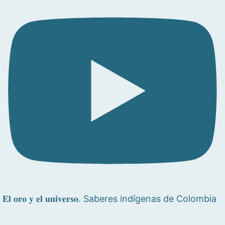
𝐄𝐥 𝐨𝐫𝐨 𝐲 𝐞𝐥 𝐮𝐧𝐢𝐯𝐞𝐫𝐬𝐨. Saberes indígenas de Colombia