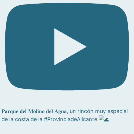
𝐏𝐚𝐫𝐪𝐮𝐞 𝐝𝐞𝐥 𝐌𝐨𝐥𝐢𝐧𝐨 𝐝𝐞𝐥 𝐀𝐠𝐮𝐚, un rincón muy especial
de la costa de la #ProvinciadeAlicante