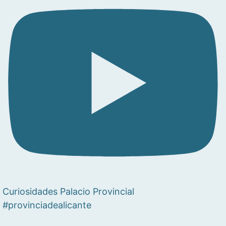
Curiosidades Palacio Provincial
#provinciadealicante