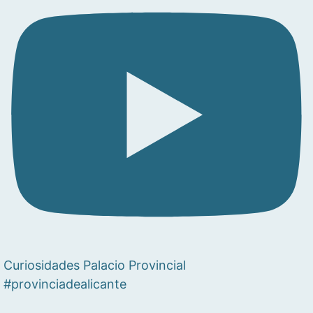
Curiosidades Palacio Provincial
#provinciadealicante