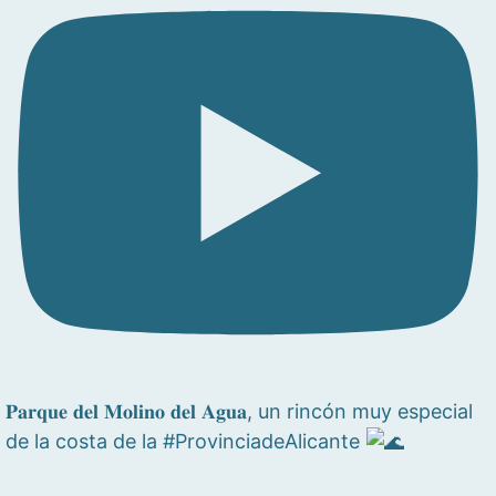
𝐏𝐚𝐫𝐪𝐮𝐞 𝐝𝐞𝐥 𝐌𝐨𝐥𝐢𝐧𝐨 𝐝𝐞𝐥 𝐀𝐠𝐮𝐚, un rincón muy especial
de la costa de la #ProvinciadeAlicante