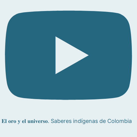
𝐄𝐥 𝐨𝐫𝐨 𝐲 𝐞𝐥 𝐮𝐧𝐢𝐯𝐞𝐫𝐬𝐨. Saberes indígenas de Colombia