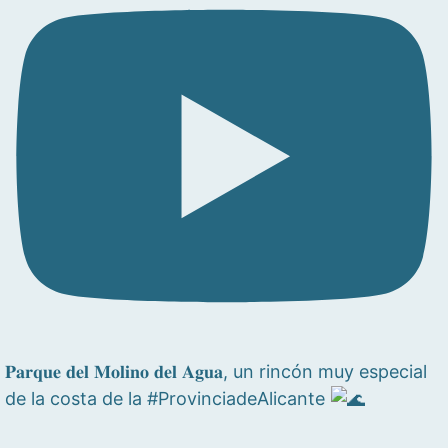
𝐏𝐚𝐫𝐪𝐮𝐞 𝐝𝐞𝐥 𝐌𝐨𝐥𝐢𝐧𝐨 𝐝𝐞𝐥 𝐀𝐠𝐮𝐚, un rincón muy especial
de la costa de la #ProvinciadeAlicante