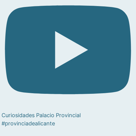
Curiosidades Palacio Provincial
#provinciadealicante