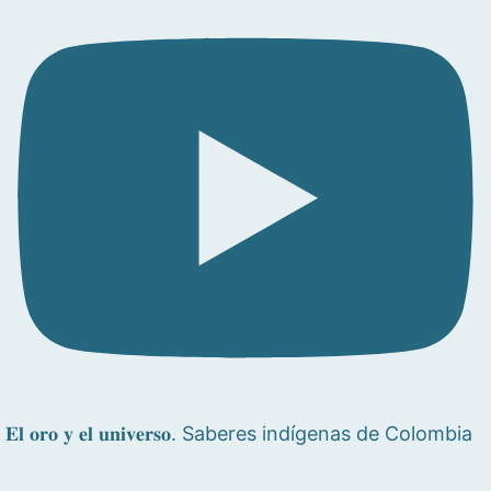
𝐄𝐥 𝐨𝐫𝐨 𝐲 𝐞𝐥 𝐮𝐧𝐢𝐯𝐞𝐫𝐬𝐨. Saberes indígenas de Colombia