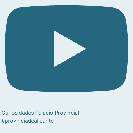
Curiosidades Palacio Provincial
#provinciadealicante