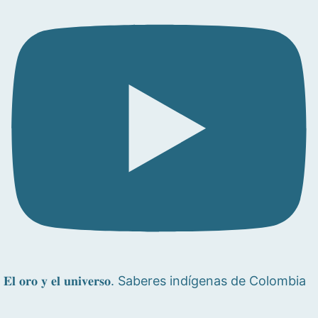
𝐄𝐥 𝐨𝐫𝐨 𝐲 𝐞𝐥 𝐮𝐧𝐢𝐯𝐞𝐫𝐬𝐨. Saberes indígenas de Colombia