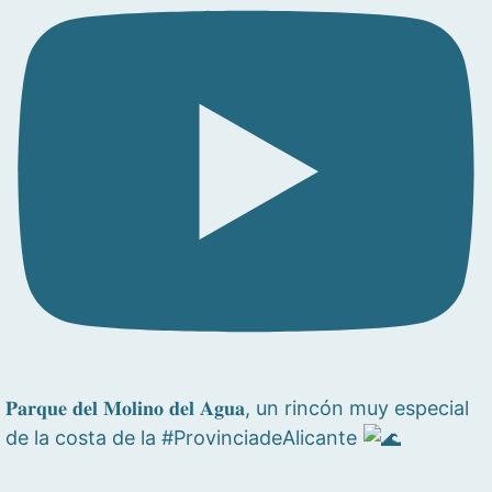
𝐏𝐚𝐫𝐪𝐮𝐞 𝐝𝐞𝐥 𝐌𝐨𝐥𝐢𝐧𝐨 𝐝𝐞𝐥 𝐀𝐠𝐮𝐚, un rincón muy especial
de la costa de la #ProvinciadeAlicante