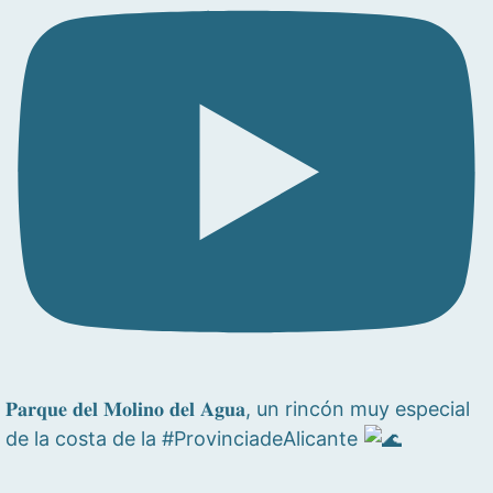
𝐏𝐚𝐫𝐪𝐮𝐞 𝐝𝐞𝐥 𝐌𝐨𝐥𝐢𝐧𝐨 𝐝𝐞𝐥 𝐀𝐠𝐮𝐚, un rincón muy especial
de la costa de la #ProvinciadeAlicante