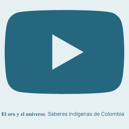
𝐄𝐥 𝐨𝐫𝐨 𝐲 𝐞𝐥 𝐮𝐧𝐢𝐯𝐞𝐫𝐬𝐨. Saberes indígenas de Colombia