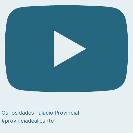
Curiosidades Palacio Provincial
#provinciadealicante