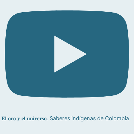
𝐄𝐥 𝐨𝐫𝐨 𝐲 𝐞𝐥 𝐮𝐧𝐢𝐯𝐞𝐫𝐬𝐨. Saberes indígenas de Colombia