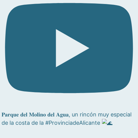
𝐏𝐚𝐫𝐪𝐮𝐞 𝐝𝐞𝐥 𝐌𝐨𝐥𝐢𝐧𝐨 𝐝𝐞𝐥 𝐀𝐠𝐮𝐚, un rincón muy especial
de la costa de la #ProvinciadeAlicante