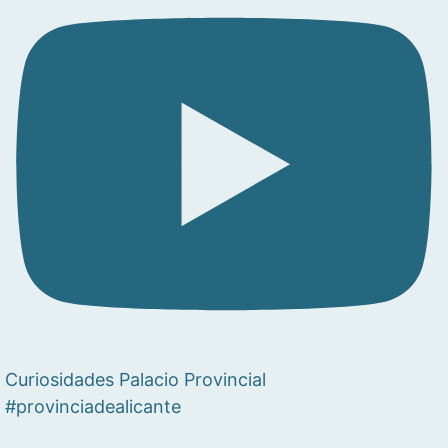
Curiosidades Palacio Provincial
#provinciadealicante