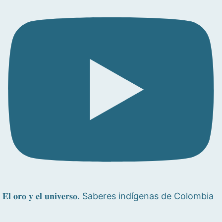
𝐄𝐥 𝐨𝐫𝐨 𝐲 𝐞𝐥 𝐮𝐧𝐢𝐯𝐞𝐫𝐬𝐨. Saberes indígenas de Colombia