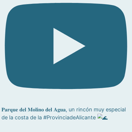
𝐏𝐚𝐫𝐪𝐮𝐞 𝐝𝐞𝐥 𝐌𝐨𝐥𝐢𝐧𝐨 𝐝𝐞𝐥 𝐀𝐠𝐮𝐚, un rincón muy especial
de la costa de la #ProvinciadeAlicante