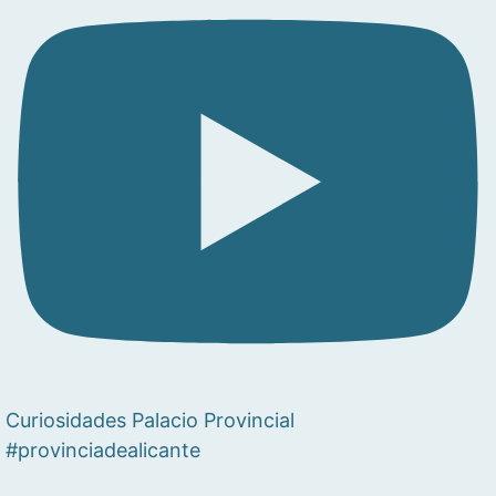
Curiosidades Palacio Provincial
#provinciadealicante