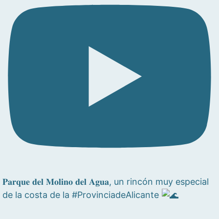
𝐏𝐚𝐫𝐪𝐮𝐞 𝐝𝐞𝐥 𝐌𝐨𝐥𝐢𝐧𝐨 𝐝𝐞𝐥 𝐀𝐠𝐮𝐚, un rincón muy especial
de la costa de la #ProvinciadeAlicante