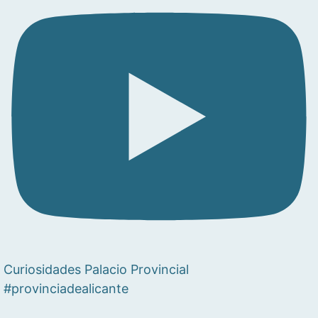
Curiosidades Palacio Provincial
#provinciadealicante