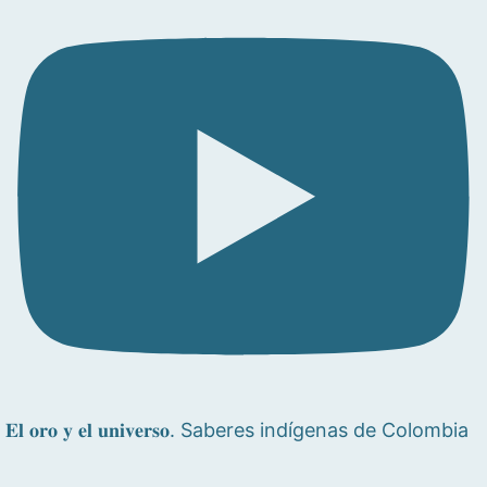
𝐄𝐥 𝐨𝐫𝐨 𝐲 𝐞𝐥 𝐮𝐧𝐢𝐯𝐞𝐫𝐬𝐨. Saberes indígenas de Colombia