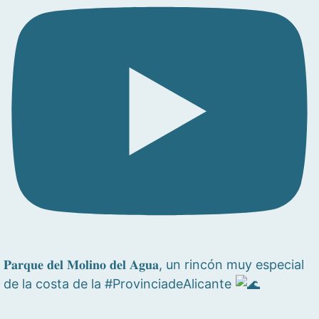
𝐏𝐚𝐫𝐪𝐮𝐞 𝐝𝐞𝐥 𝐌𝐨𝐥𝐢𝐧𝐨 𝐝𝐞𝐥 𝐀𝐠𝐮𝐚, un rincón muy especial
de la costa de la #ProvinciadeAlicante