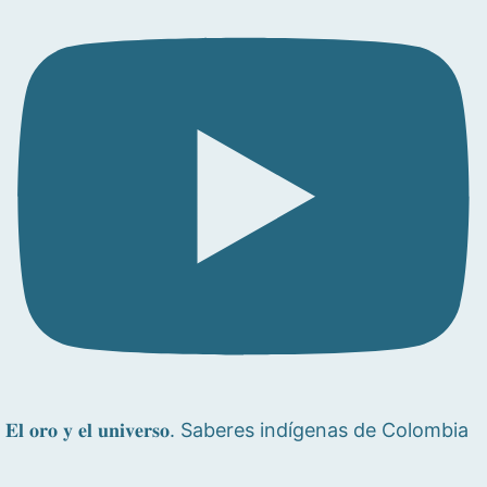
𝐄𝐥 𝐨𝐫𝐨 𝐲 𝐞𝐥 𝐮𝐧𝐢𝐯𝐞𝐫𝐬𝐨. Saberes indígenas de Colombia