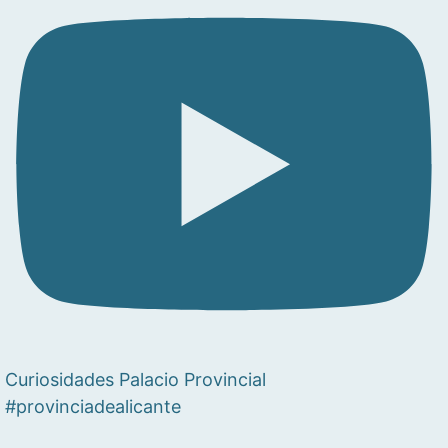
Curiosidades Palacio Provincial
#provinciadealicante