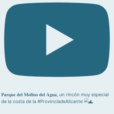
𝐏𝐚𝐫𝐪𝐮𝐞 𝐝𝐞𝐥 𝐌𝐨𝐥𝐢𝐧𝐨 𝐝𝐞𝐥 𝐀𝐠𝐮𝐚, un rincón muy especial
de la costa de la #ProvinciadeAlicante