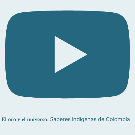
𝐄𝐥 𝐨𝐫𝐨 𝐲 𝐞𝐥 𝐮𝐧𝐢𝐯𝐞𝐫𝐬𝐨. Saberes indígenas de Colombia