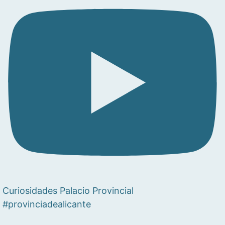
Curiosidades Palacio Provincial
#provinciadealicante