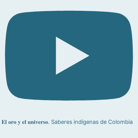
𝐄𝐥 𝐨𝐫𝐨 𝐲 𝐞𝐥 𝐮𝐧𝐢𝐯𝐞𝐫𝐬𝐨. Saberes indígenas de Colombia