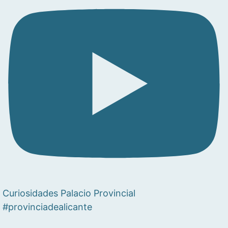
Curiosidades Palacio Provincial
#provinciadealicante