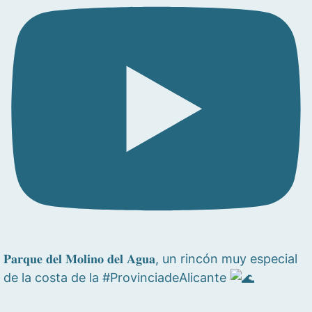
𝐏𝐚𝐫𝐪𝐮𝐞 𝐝𝐞𝐥 𝐌𝐨𝐥𝐢𝐧𝐨 𝐝𝐞𝐥 𝐀𝐠𝐮𝐚, un rincón muy especial
de la costa de la #ProvinciadeAlicante