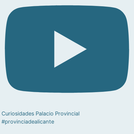
Curiosidades Palacio Provincial
#provinciadealicante