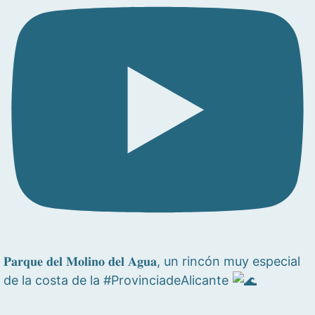
𝐏𝐚𝐫𝐪𝐮𝐞 𝐝𝐞𝐥 𝐌𝐨𝐥𝐢𝐧𝐨 𝐝𝐞𝐥 𝐀𝐠𝐮𝐚, un rincón muy especial
de la costa de la #ProvinciadeAlicante