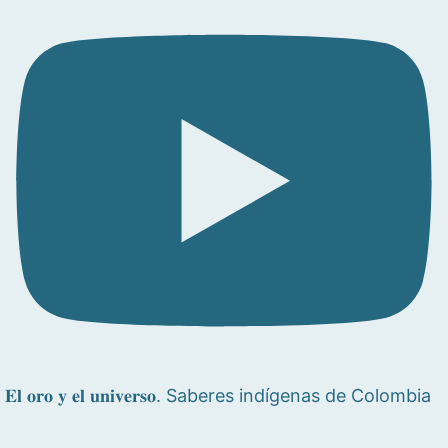
𝐄𝐥 𝐨𝐫𝐨 𝐲 𝐞𝐥 𝐮𝐧𝐢𝐯𝐞𝐫𝐬𝐨. Saberes indígenas de Colombia