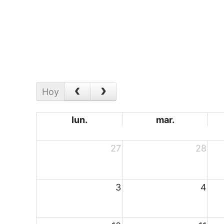
Hoy
lun.
mar.
27
28
3
4