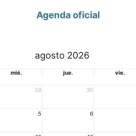
Agenda oficial
agosto 2026
mié.
jue.
vie.
29
30
5
6