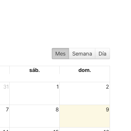
Mes
Semana
Día
sáb.
dom.
31
1
2
7
8
9