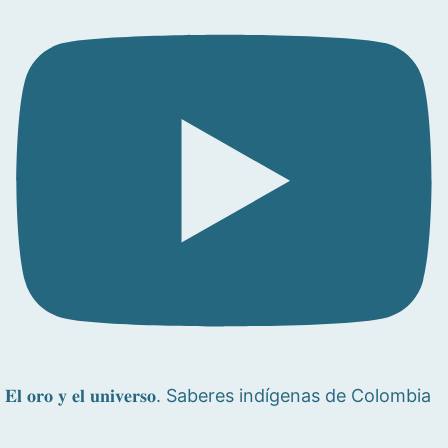
𝐄𝐥 𝐨𝐫𝐨 𝐲 𝐞𝐥 𝐮𝐧𝐢𝐯𝐞𝐫𝐬𝐨. Saberes indígenas de Colombia