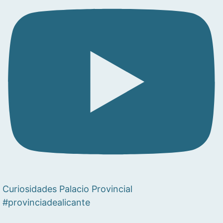
Curiosidades Palacio Provincial
#provinciadealicante