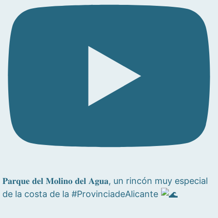
𝐏𝐚𝐫𝐪𝐮𝐞 𝐝𝐞𝐥 𝐌𝐨𝐥𝐢𝐧𝐨 𝐝𝐞𝐥 𝐀𝐠𝐮𝐚, un rincón muy especial
de la costa de la #ProvinciadeAlicante