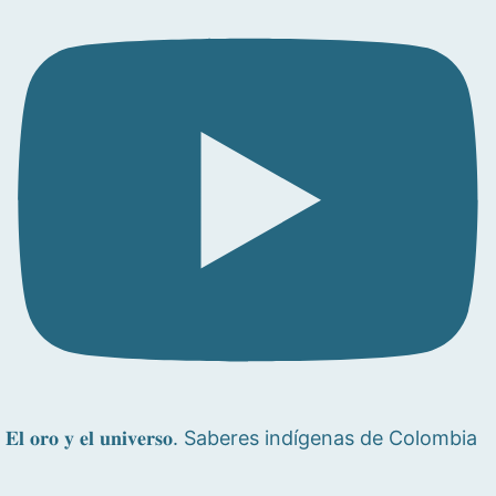
𝐄𝐥 𝐨𝐫𝐨 𝐲 𝐞𝐥 𝐮𝐧𝐢𝐯𝐞𝐫𝐬𝐨. Saberes indígenas de Colombia