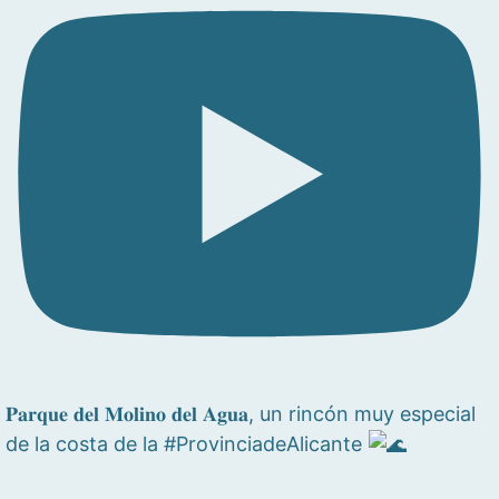
𝐏𝐚𝐫𝐪𝐮𝐞 𝐝𝐞𝐥 𝐌𝐨𝐥𝐢𝐧𝐨 𝐝𝐞𝐥 𝐀𝐠𝐮𝐚, un rincón muy especial
de la costa de la #ProvinciadeAlicante