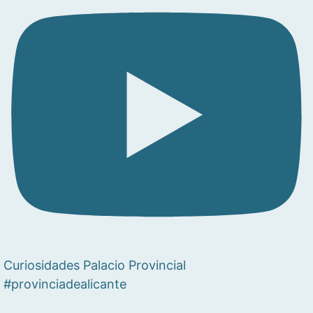
Curiosidades Palacio Provincial
#provinciadealicante