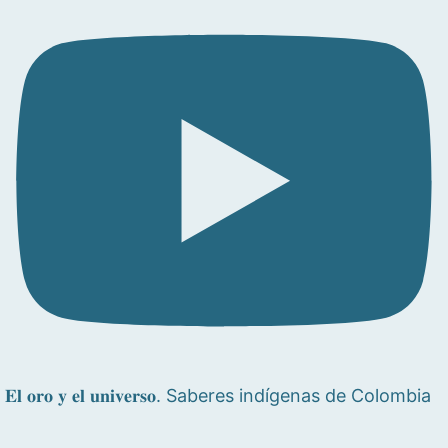
𝐄𝐥 𝐨𝐫𝐨 𝐲 𝐞𝐥 𝐮𝐧𝐢𝐯𝐞𝐫𝐬𝐨. Saberes indígenas de Colombia