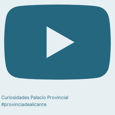
Curiosidades Palacio Provincial
#provinciadealicante