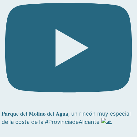
𝐏𝐚𝐫𝐪𝐮𝐞 𝐝𝐞𝐥 𝐌𝐨𝐥𝐢𝐧𝐨 𝐝𝐞𝐥 𝐀𝐠𝐮𝐚, un rincón muy especial
de la costa de la #ProvinciadeAlicante