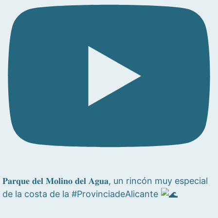
𝐏𝐚𝐫𝐪𝐮𝐞 𝐝𝐞𝐥 𝐌𝐨𝐥𝐢𝐧𝐨 𝐝𝐞𝐥 𝐀𝐠𝐮𝐚, un rincón muy especial
de la costa de la #ProvinciadeAlicante