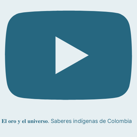
𝐄𝐥 𝐨𝐫𝐨 𝐲 𝐞𝐥 𝐮𝐧𝐢𝐯𝐞𝐫𝐬𝐨. Saberes indígenas de Colombia