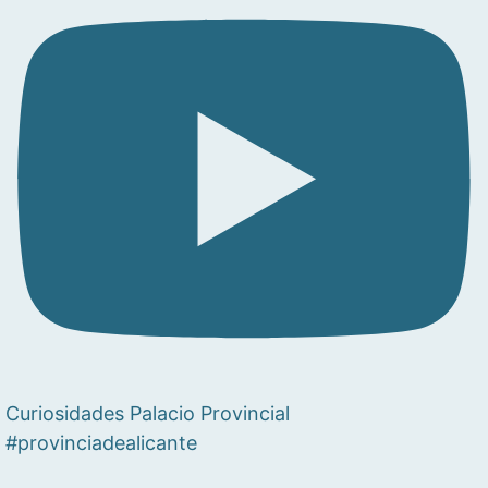
Curiosidades Palacio Provincial
#provinciadealicante