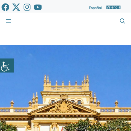
Vés
Valencià
Español
al
contingut
Menu