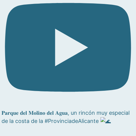
𝐏𝐚𝐫𝐪𝐮𝐞 𝐝𝐞𝐥 𝐌𝐨𝐥𝐢𝐧𝐨 𝐝𝐞𝐥 𝐀𝐠𝐮𝐚, un rincón muy especial
de la costa de la #ProvinciadeAlicante