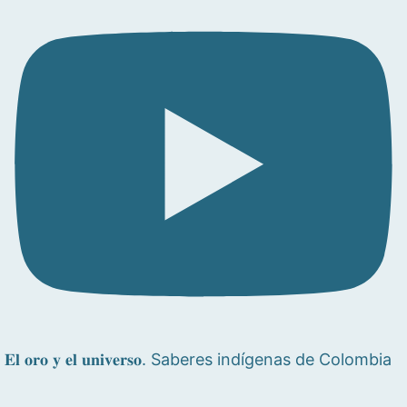
𝐄𝐥 𝐨𝐫𝐨 𝐲 𝐞𝐥 𝐮𝐧𝐢𝐯𝐞𝐫𝐬𝐨. Saberes indígenas de Colombia