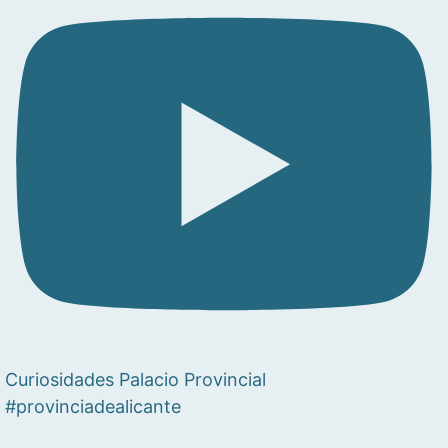
Curiosidades Palacio Provincial
#provinciadealicante