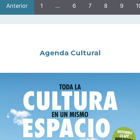
Anterior
1
…
6
7
8
9
1
Agenda Cultural