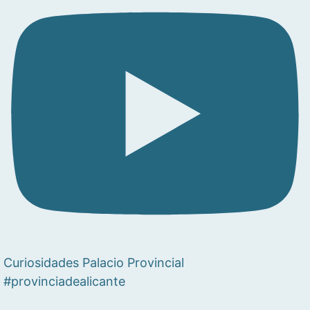
Curiosidades Palacio Provincial
#provinciadealicante