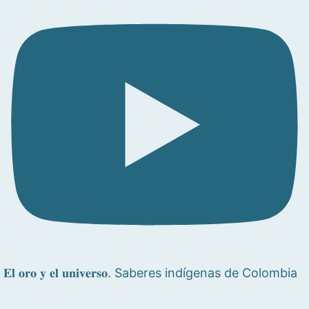
𝐄𝐥 𝐨𝐫𝐨 𝐲 𝐞𝐥 𝐮𝐧𝐢𝐯𝐞𝐫𝐬𝐨. Saberes indígenas de Colombia