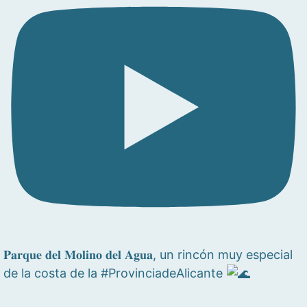
𝐏𝐚𝐫𝐪𝐮𝐞 𝐝𝐞𝐥 𝐌𝐨𝐥𝐢𝐧𝐨 𝐝𝐞𝐥 𝐀𝐠𝐮𝐚, un rincón muy especial
de la costa de la #ProvinciadeAlicante