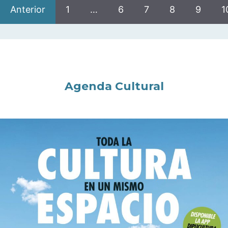
Anterior
1
…
6
7
8
9
1
Agenda Cultural