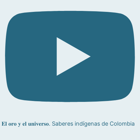
𝐄𝐥 𝐨𝐫𝐨 𝐲 𝐞𝐥 𝐮𝐧𝐢𝐯𝐞𝐫𝐬𝐨. Saberes indígenas de Colombia