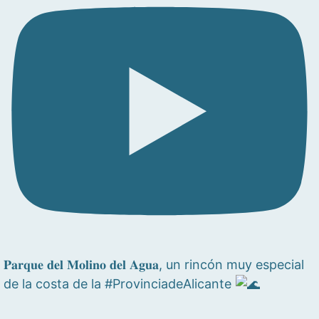
𝐏𝐚𝐫𝐪𝐮𝐞 𝐝𝐞𝐥 𝐌𝐨𝐥𝐢𝐧𝐨 𝐝𝐞𝐥 𝐀𝐠𝐮𝐚, un rincón muy especial
de la costa de la #ProvinciadeAlicante