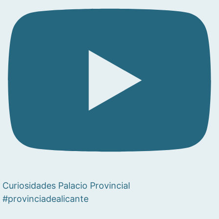
Curiosidades Palacio Provincial
#provinciadealicante