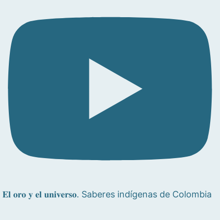
𝐄𝐥 𝐨𝐫𝐨 𝐲 𝐞𝐥 𝐮𝐧𝐢𝐯𝐞𝐫𝐬𝐨. Saberes indígenas de Colombia