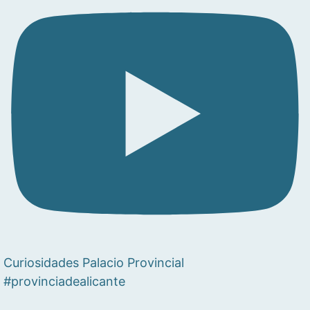
Curiosidades Palacio Provincial
#provinciadealicante