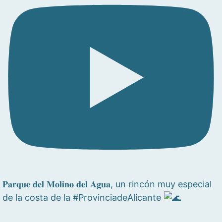
𝐏𝐚𝐫𝐪𝐮𝐞 𝐝𝐞𝐥 𝐌𝐨𝐥𝐢𝐧𝐨 𝐝𝐞𝐥 𝐀𝐠𝐮𝐚, un rincón muy especial
de la costa de la #ProvinciadeAlicante