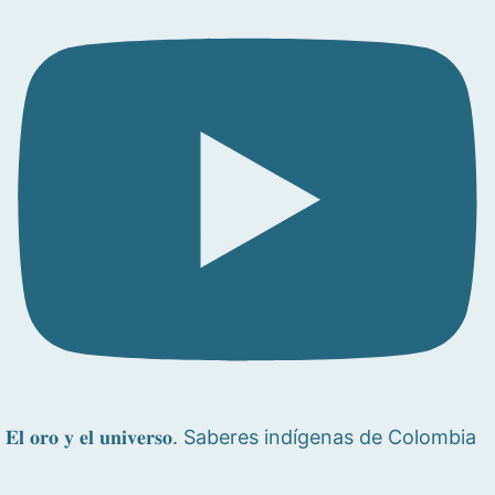
𝐄𝐥 𝐨𝐫𝐨 𝐲 𝐞𝐥 𝐮𝐧𝐢𝐯𝐞𝐫𝐬𝐨. Saberes indígenas de Colombia