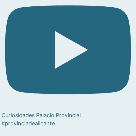
Curiosidades Palacio Provincial
#provinciadealicante