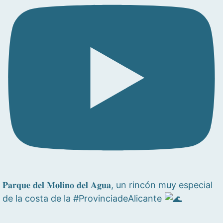
𝐏𝐚𝐫𝐪𝐮𝐞 𝐝𝐞𝐥 𝐌𝐨𝐥𝐢𝐧𝐨 𝐝𝐞𝐥 𝐀𝐠𝐮𝐚, un rincón muy especial
de la costa de la #ProvinciadeAlicante