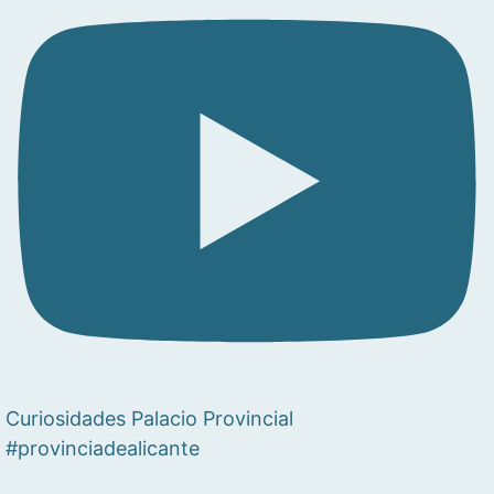
Curiosidades Palacio Provincial
#provinciadealicante