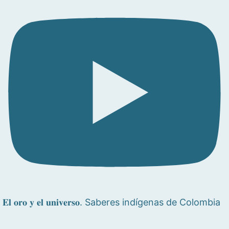
𝐄𝐥 𝐨𝐫𝐨 𝐲 𝐞𝐥 𝐮𝐧𝐢𝐯𝐞𝐫𝐬𝐨. Saberes indígenas de Colombia