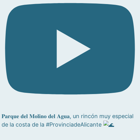
𝐏𝐚𝐫𝐪𝐮𝐞 𝐝𝐞𝐥 𝐌𝐨𝐥𝐢𝐧𝐨 𝐝𝐞𝐥 𝐀𝐠𝐮𝐚, un rincón muy especial
de la costa de la #ProvinciadeAlicante