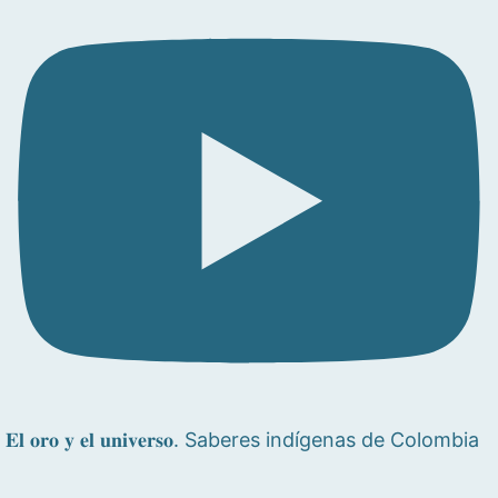
𝐄𝐥 𝐨𝐫𝐨 𝐲 𝐞𝐥 𝐮𝐧𝐢𝐯𝐞𝐫𝐬𝐨. Saberes indígenas de Colombia