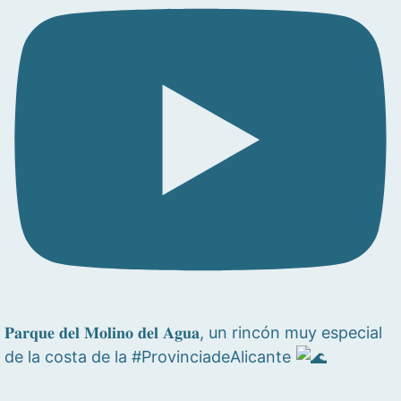
𝐏𝐚𝐫𝐪𝐮𝐞 𝐝𝐞𝐥 𝐌𝐨𝐥𝐢𝐧𝐨 𝐝𝐞𝐥 𝐀𝐠𝐮𝐚, un rincón muy especial
de la costa de la #ProvinciadeAlicante