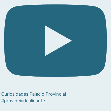
Curiosidades Palacio Provincial
#provinciadealicante