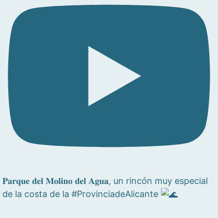
𝐏𝐚𝐫𝐪𝐮𝐞 𝐝𝐞𝐥 𝐌𝐨𝐥𝐢𝐧𝐨 𝐝𝐞𝐥 𝐀𝐠𝐮𝐚, un rincón muy especial
de la costa de la #ProvinciadeAlicante