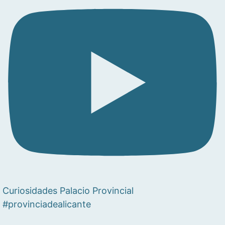
Curiosidades Palacio Provincial
#provinciadealicante