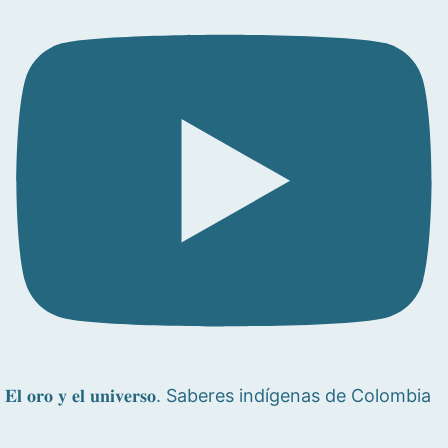
𝐄𝐥 𝐨𝐫𝐨 𝐲 𝐞𝐥 𝐮𝐧𝐢𝐯𝐞𝐫𝐬𝐨. Saberes indígenas de Colombia