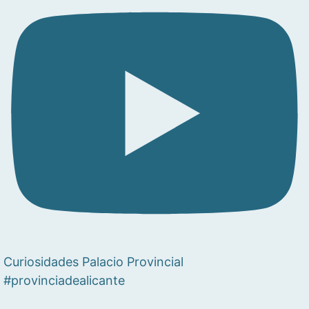
Curiosidades Palacio Provincial
#provinciadealicante