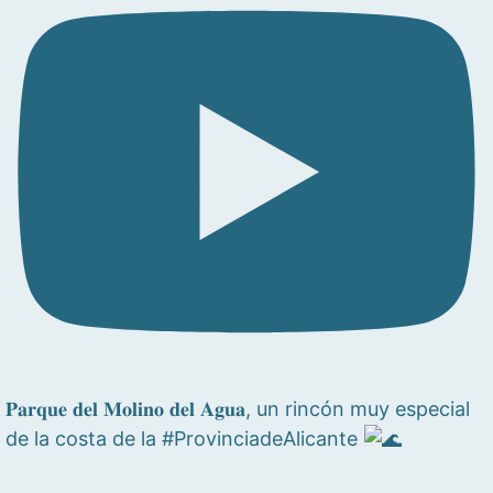
𝐏𝐚𝐫𝐪𝐮𝐞 𝐝𝐞𝐥 𝐌𝐨𝐥𝐢𝐧𝐨 𝐝𝐞𝐥 𝐀𝐠𝐮𝐚, un rincón muy especial
de la costa de la #ProvinciadeAlicante