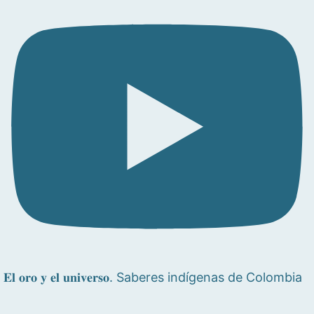
𝐄𝐥 𝐨𝐫𝐨 𝐲 𝐞𝐥 𝐮𝐧𝐢𝐯𝐞𝐫𝐬𝐨. Saberes indígenas de Colombia