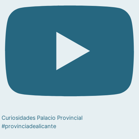
Curiosidades Palacio Provincial
#provinciadealicante