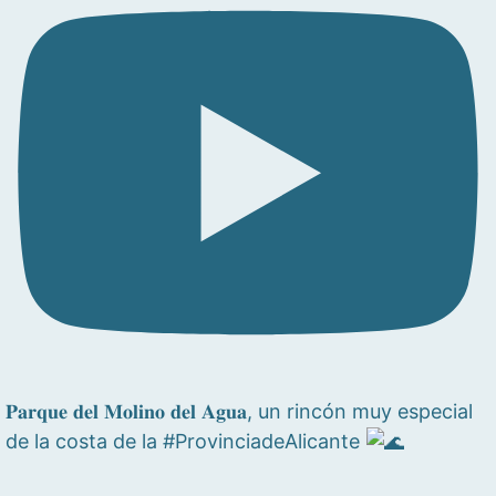
𝐏𝐚𝐫𝐪𝐮𝐞 𝐝𝐞𝐥 𝐌𝐨𝐥𝐢𝐧𝐨 𝐝𝐞𝐥 𝐀𝐠𝐮𝐚, un rincón muy especial
de la costa de la #ProvinciadeAlicante