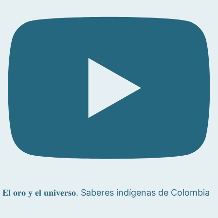
𝐄𝐥 𝐨𝐫𝐨 𝐲 𝐞𝐥 𝐮𝐧𝐢𝐯𝐞𝐫𝐬𝐨. Saberes indígenas de Colombia