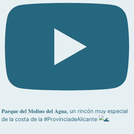
𝐏𝐚𝐫𝐪𝐮𝐞 𝐝𝐞𝐥 𝐌𝐨𝐥𝐢𝐧𝐨 𝐝𝐞𝐥 𝐀𝐠𝐮𝐚, un rincón muy especial
de la costa de la #ProvinciadeAlicante