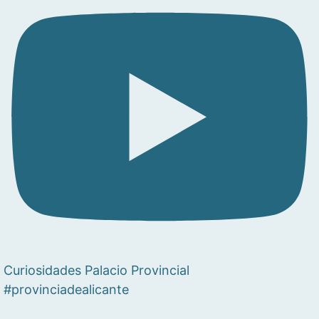
Curiosidades Palacio Provincial
#provinciadealicante