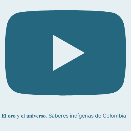
𝐄𝐥 𝐨𝐫𝐨 𝐲 𝐞𝐥 𝐮𝐧𝐢𝐯𝐞𝐫𝐬𝐨. Saberes indígenas de Colombia