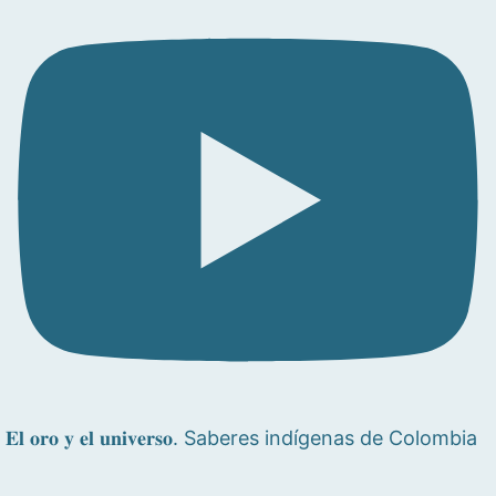
𝐄𝐥 𝐨𝐫𝐨 𝐲 𝐞𝐥 𝐮𝐧𝐢𝐯𝐞𝐫𝐬𝐨. Saberes indígenas de Colombia