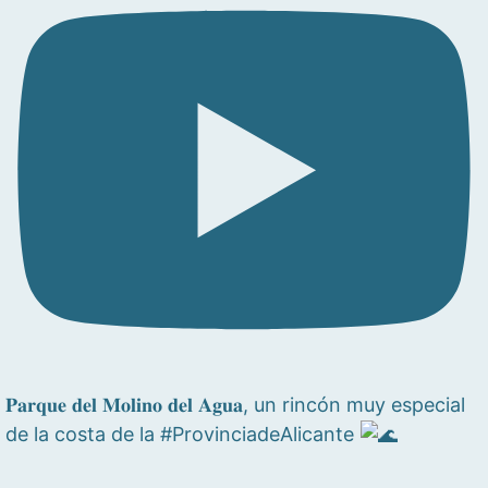
𝐏𝐚𝐫𝐪𝐮𝐞 𝐝𝐞𝐥 𝐌𝐨𝐥𝐢𝐧𝐨 𝐝𝐞𝐥 𝐀𝐠𝐮𝐚, un rincón muy especial
de la costa de la #ProvinciadeAlicante