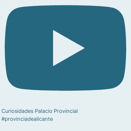
Curiosidades Palacio Provincial
#provinciadealicante