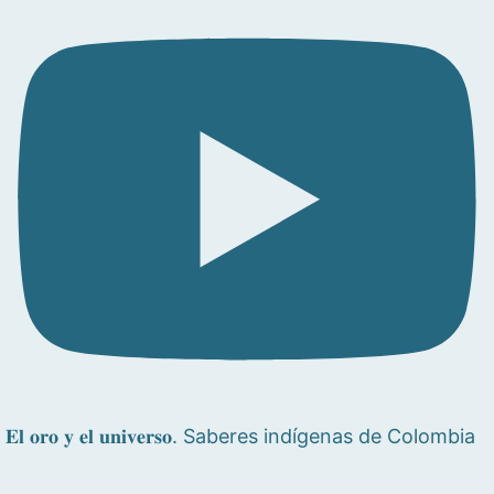
𝐄𝐥 𝐨𝐫𝐨 𝐲 𝐞𝐥 𝐮𝐧𝐢𝐯𝐞𝐫𝐬𝐨. Saberes indígenas de Colombia