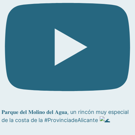
𝐏𝐚𝐫𝐪𝐮𝐞 𝐝𝐞𝐥 𝐌𝐨𝐥𝐢𝐧𝐨 𝐝𝐞𝐥 𝐀𝐠𝐮𝐚, un rincón muy especial
de la costa de la #ProvinciadeAlicante