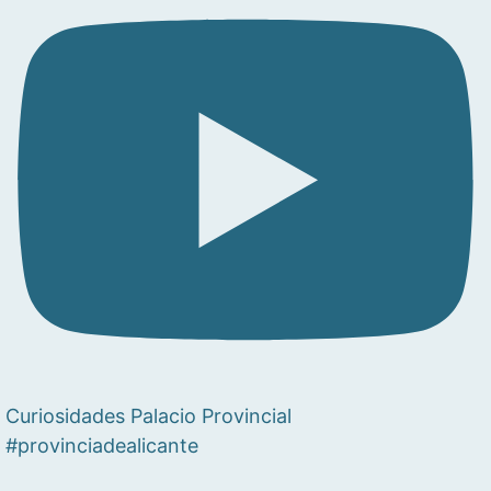
Curiosidades Palacio Provincial
#provinciadealicante