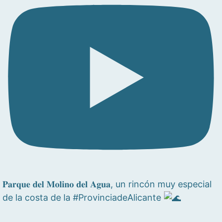
𝐏𝐚𝐫𝐪𝐮𝐞 𝐝𝐞𝐥 𝐌𝐨𝐥𝐢𝐧𝐨 𝐝𝐞𝐥 𝐀𝐠𝐮𝐚, un rincón muy especial
de la costa de la #ProvinciadeAlicante