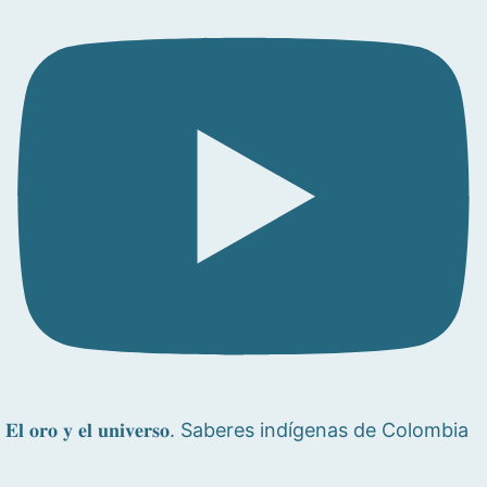
𝐄𝐥 𝐨𝐫𝐨 𝐲 𝐞𝐥 𝐮𝐧𝐢𝐯𝐞𝐫𝐬𝐨. Saberes indígenas de Colombia