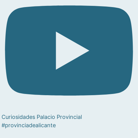
Curiosidades Palacio Provincial
#provinciadealicante