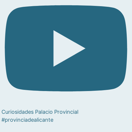
Curiosidades Palacio Provincial
#provinciadealicante