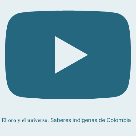
𝐄𝐥 𝐨𝐫𝐨 𝐲 𝐞𝐥 𝐮𝐧𝐢𝐯𝐞𝐫𝐬𝐨. Saberes indígenas de Colombia