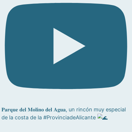
𝐏𝐚𝐫𝐪𝐮𝐞 𝐝𝐞𝐥 𝐌𝐨𝐥𝐢𝐧𝐨 𝐝𝐞𝐥 𝐀𝐠𝐮𝐚, un rincón muy especial
de la costa de la #ProvinciadeAlicante