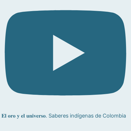
𝐄𝐥 𝐨𝐫𝐨 𝐲 𝐞𝐥 𝐮𝐧𝐢𝐯𝐞𝐫𝐬𝐨. Saberes indígenas de Colombia