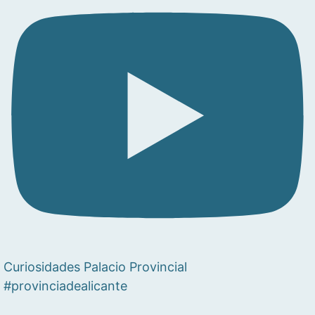
Curiosidades Palacio Provincial
#provinciadealicante