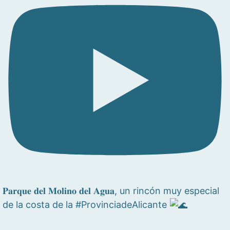
𝐏𝐚𝐫𝐪𝐮𝐞 𝐝𝐞𝐥 𝐌𝐨𝐥𝐢𝐧𝐨 𝐝𝐞𝐥 𝐀𝐠𝐮𝐚, un rincón muy especial
de la costa de la #ProvinciadeAlicante