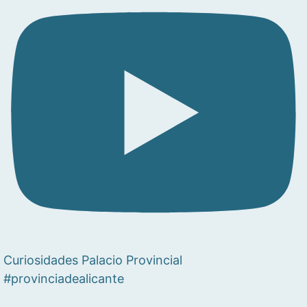
Curiosidades Palacio Provincial
#provinciadealicante