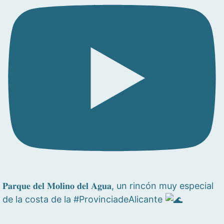
𝐏𝐚𝐫𝐪𝐮𝐞 𝐝𝐞𝐥 𝐌𝐨𝐥𝐢𝐧𝐨 𝐝𝐞𝐥 𝐀𝐠𝐮𝐚, un rincón muy especial
de la costa de la #ProvinciadeAlicante