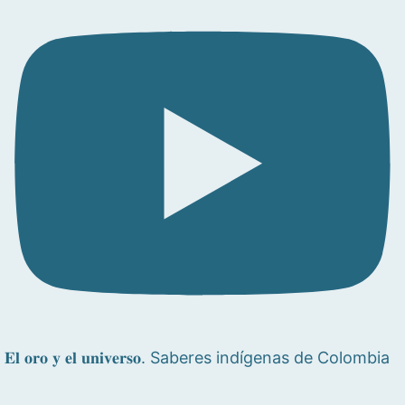
𝐄𝐥 𝐨𝐫𝐨 𝐲 𝐞𝐥 𝐮𝐧𝐢𝐯𝐞𝐫𝐬𝐨. Saberes indígenas de Colombia