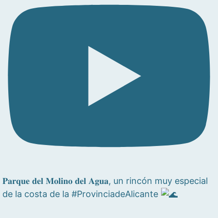
𝐏𝐚𝐫𝐪𝐮𝐞 𝐝𝐞𝐥 𝐌𝐨𝐥𝐢𝐧𝐨 𝐝𝐞𝐥 𝐀𝐠𝐮𝐚, un rincón muy especial
de la costa de la #ProvinciadeAlicante