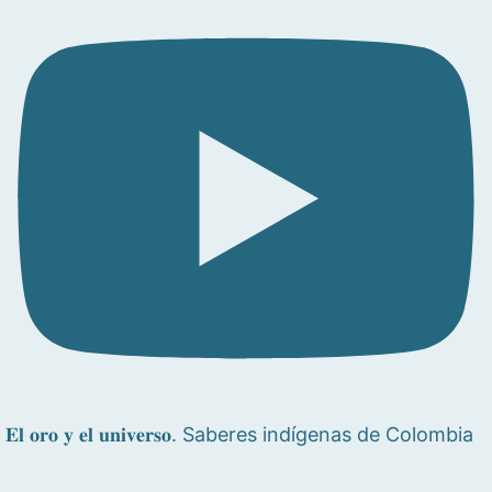
𝐄𝐥 𝐨𝐫𝐨 𝐲 𝐞𝐥 𝐮𝐧𝐢𝐯𝐞𝐫𝐬𝐨. Saberes indígenas de Colombia