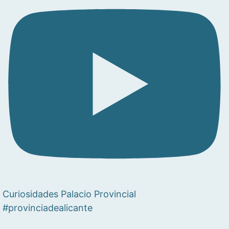
Curiosidades Palacio Provincial
#provinciadealicante