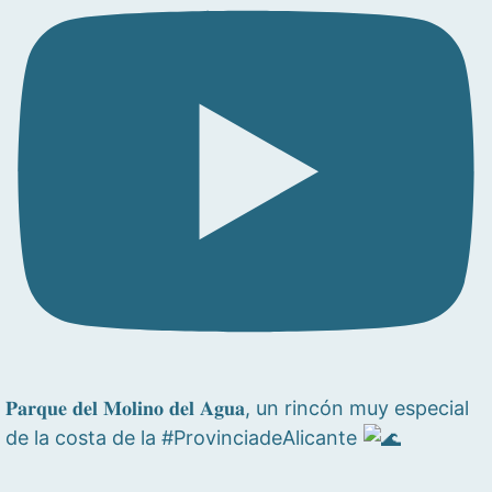
𝐏𝐚𝐫𝐪𝐮𝐞 𝐝𝐞𝐥 𝐌𝐨𝐥𝐢𝐧𝐨 𝐝𝐞𝐥 𝐀𝐠𝐮𝐚, un rincón muy especial
de la costa de la #ProvinciadeAlicante