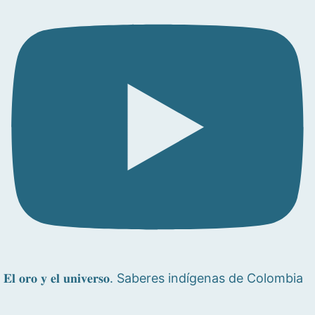
𝐄𝐥 𝐨𝐫𝐨 𝐲 𝐞𝐥 𝐮𝐧𝐢𝐯𝐞𝐫𝐬𝐨. Saberes indígenas de Colombia