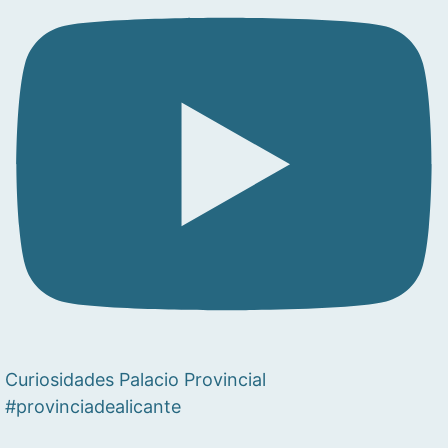
Curiosidades Palacio Provincial
#provinciadealicante