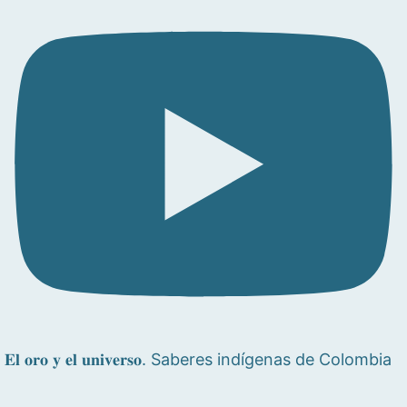
𝐄𝐥 𝐨𝐫𝐨 𝐲 𝐞𝐥 𝐮𝐧𝐢𝐯𝐞𝐫𝐬𝐨. Saberes indígenas de Colombia