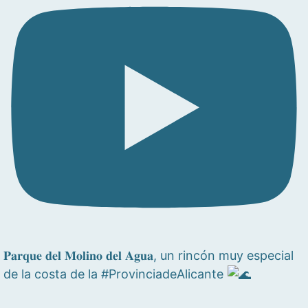
𝐏𝐚𝐫𝐪𝐮𝐞 𝐝𝐞𝐥 𝐌𝐨𝐥𝐢𝐧𝐨 𝐝𝐞𝐥 𝐀𝐠𝐮𝐚, un rincón muy especial
de la costa de la #ProvinciadeAlicante