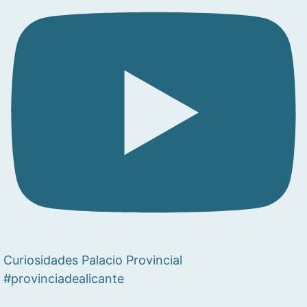
Curiosidades Palacio Provincial
#provinciadealicante