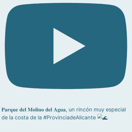
𝐏𝐚𝐫𝐪𝐮𝐞 𝐝𝐞𝐥 𝐌𝐨𝐥𝐢𝐧𝐨 𝐝𝐞𝐥 𝐀𝐠𝐮𝐚, un rincón muy especial
de la costa de la #ProvinciadeAlicante