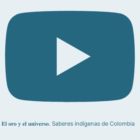
𝐄𝐥 𝐨𝐫𝐨 𝐲 𝐞𝐥 𝐮𝐧𝐢𝐯𝐞𝐫𝐬𝐨. Saberes indígenas de Colombia