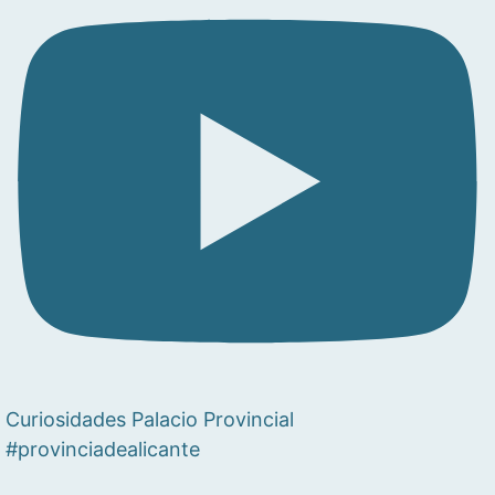
Curiosidades Palacio Provincial
#provinciadealicante