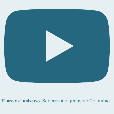
𝐄𝐥 𝐨𝐫𝐨 𝐲 𝐞𝐥 𝐮𝐧𝐢𝐯𝐞𝐫𝐬𝐨. Saberes indígenas de Colombia