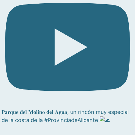
𝐏𝐚𝐫𝐪𝐮𝐞 𝐝𝐞𝐥 𝐌𝐨𝐥𝐢𝐧𝐨 𝐝𝐞𝐥 𝐀𝐠𝐮𝐚, un rincón muy especial
de la costa de la #ProvinciadeAlicante