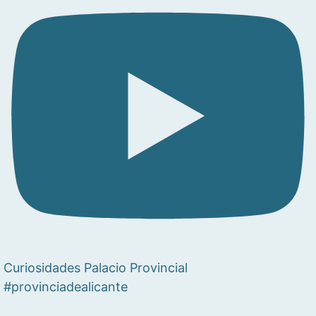
Curiosidades Palacio Provincial
#provinciadealicante