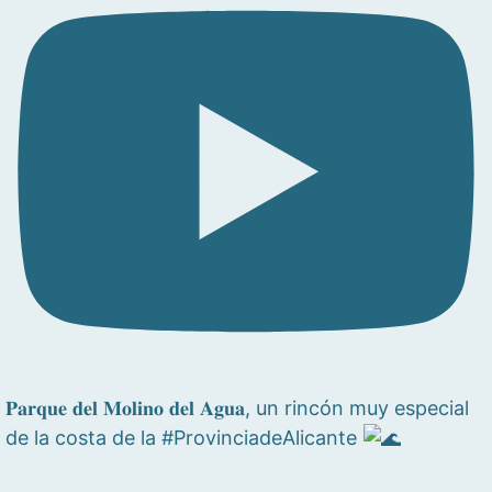
𝐏𝐚𝐫𝐪𝐮𝐞 𝐝𝐞𝐥 𝐌𝐨𝐥𝐢𝐧𝐨 𝐝𝐞𝐥 𝐀𝐠𝐮𝐚, un rincón muy especial
de la costa de la #ProvinciadeAlicante