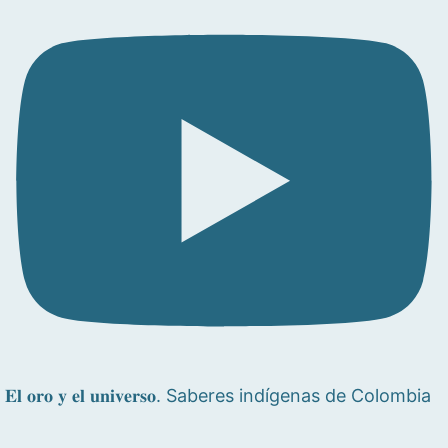
𝐄𝐥 𝐨𝐫𝐨 𝐲 𝐞𝐥 𝐮𝐧𝐢𝐯𝐞𝐫𝐬𝐨. Saberes indígenas de Colombia