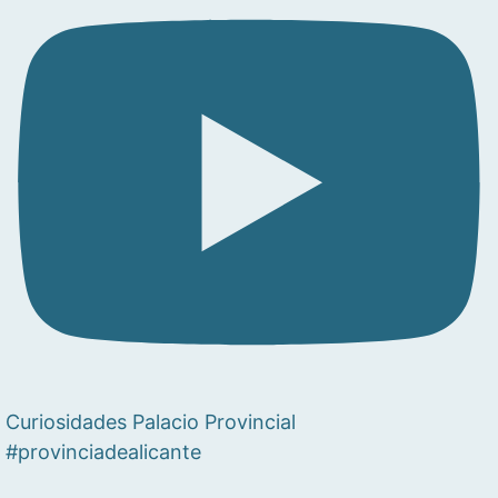
Curiosidades Palacio Provincial
#provinciadealicante