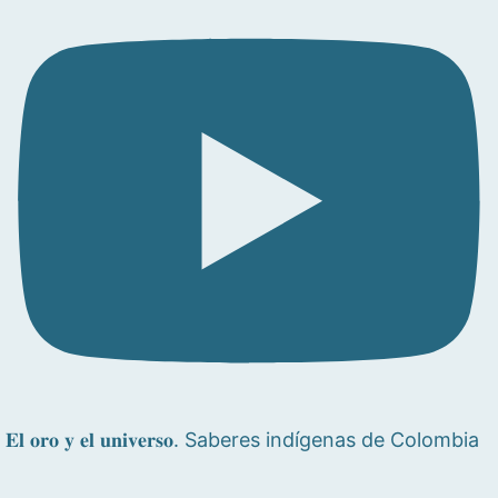
𝐄𝐥 𝐨𝐫𝐨 𝐲 𝐞𝐥 𝐮𝐧𝐢𝐯𝐞𝐫𝐬𝐨. Saberes indígenas de Colombia