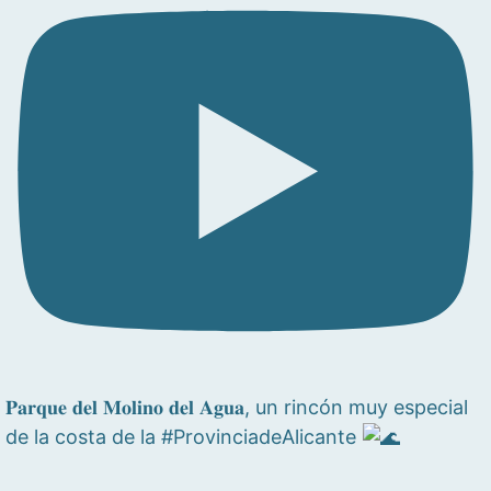
𝐏𝐚𝐫𝐪𝐮𝐞 𝐝𝐞𝐥 𝐌𝐨𝐥𝐢𝐧𝐨 𝐝𝐞𝐥 𝐀𝐠𝐮𝐚, un rincón muy especial
de la costa de la #ProvinciadeAlicante