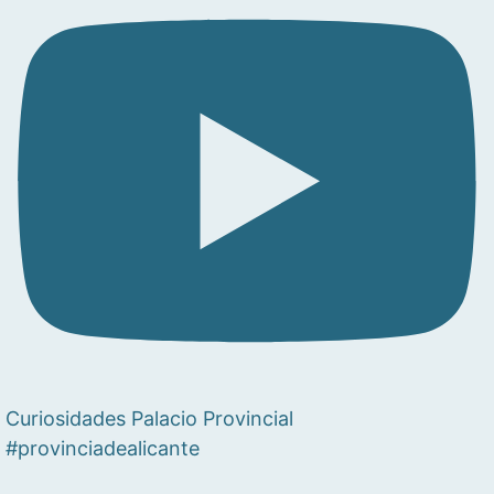
Curiosidades Palacio Provincial
#provinciadealicante