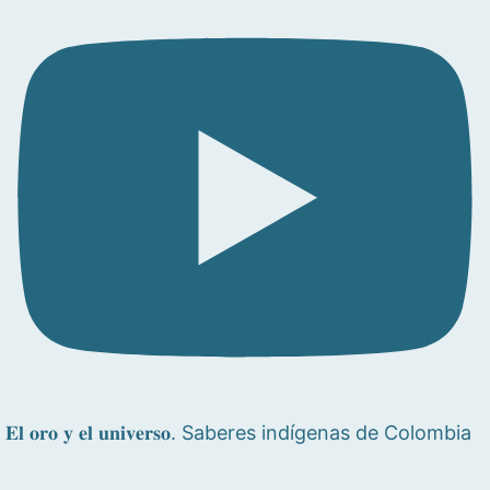
𝐄𝐥 𝐨𝐫𝐨 𝐲 𝐞𝐥 𝐮𝐧𝐢𝐯𝐞𝐫𝐬𝐨. Saberes indígenas de Colombia