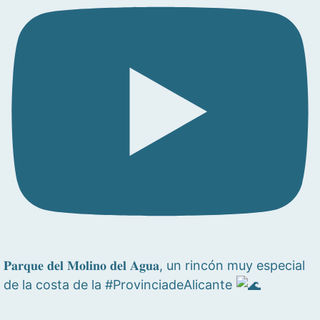
𝐏𝐚𝐫𝐪𝐮𝐞 𝐝𝐞𝐥 𝐌𝐨𝐥𝐢𝐧𝐨 𝐝𝐞𝐥 𝐀𝐠𝐮𝐚, un rincón muy especial
de la costa de la #ProvinciadeAlicante