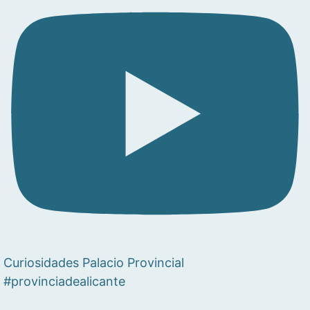
Curiosidades Palacio Provincial
#provinciadealicante