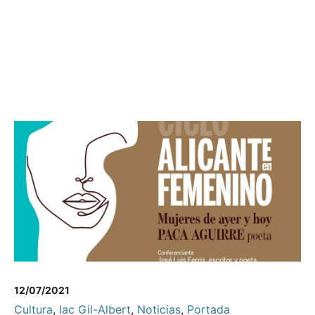
12/07/2021
Cultura
,
Iac Gil-Albert
,
Noticias
,
Portada