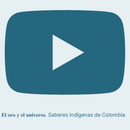
𝐄𝐥 𝐨𝐫𝐨 𝐲 𝐞𝐥 𝐮𝐧𝐢𝐯𝐞𝐫𝐬𝐨. Saberes indígenas de Colombia