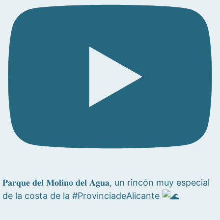
𝐏𝐚𝐫𝐪𝐮𝐞 𝐝𝐞𝐥 𝐌𝐨𝐥𝐢𝐧𝐨 𝐝𝐞𝐥 𝐀𝐠𝐮𝐚, un rincón muy especial
de la costa de la #ProvinciadeAlicante