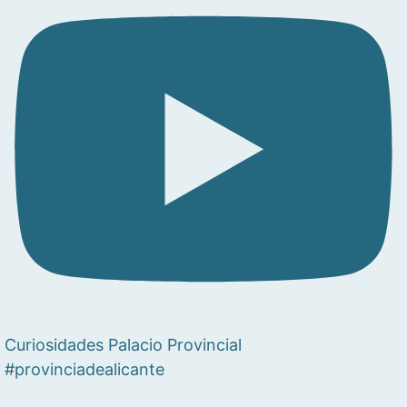
Curiosidades Palacio Provincial
#provinciadealicante