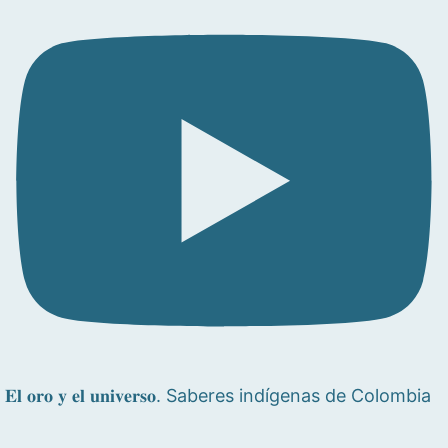
𝐄𝐥 𝐨𝐫𝐨 𝐲 𝐞𝐥 𝐮𝐧𝐢𝐯𝐞𝐫𝐬𝐨. Saberes indígenas de Colombia