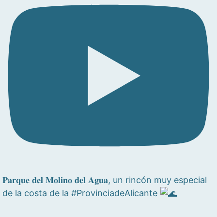
𝐏𝐚𝐫𝐪𝐮𝐞 𝐝𝐞𝐥 𝐌𝐨𝐥𝐢𝐧𝐨 𝐝𝐞𝐥 𝐀𝐠𝐮𝐚, un rincón muy especial
de la costa de la #ProvinciadeAlicante