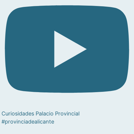
Curiosidades Palacio Provincial
#provinciadealicante