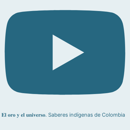
𝐄𝐥 𝐨𝐫𝐨 𝐲 𝐞𝐥 𝐮𝐧𝐢𝐯𝐞𝐫𝐬𝐨. Saberes indígenas de Colombia