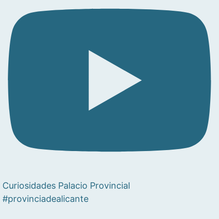
Curiosidades Palacio Provincial
#provinciadealicante