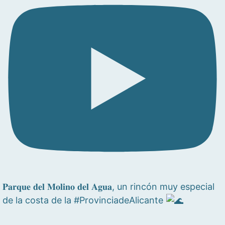
𝐏𝐚𝐫𝐪𝐮𝐞 𝐝𝐞𝐥 𝐌𝐨𝐥𝐢𝐧𝐨 𝐝𝐞𝐥 𝐀𝐠𝐮𝐚, un rincón muy especial
de la costa de la #ProvinciadeAlicante