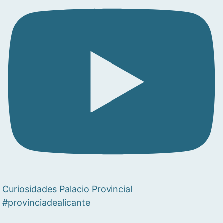
Curiosidades Palacio Provincial
#provinciadealicante