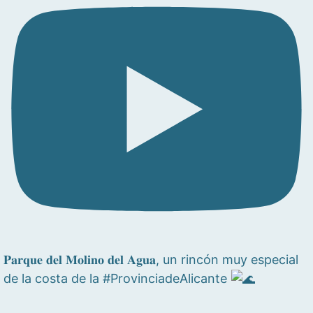
𝐏𝐚𝐫𝐪𝐮𝐞 𝐝𝐞𝐥 𝐌𝐨𝐥𝐢𝐧𝐨 𝐝𝐞𝐥 𝐀𝐠𝐮𝐚, un rincón muy especial
de la costa de la #ProvinciadeAlicante