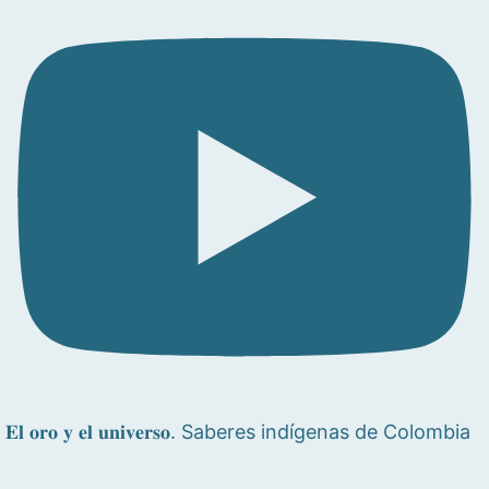
𝐄𝐥 𝐨𝐫𝐨 𝐲 𝐞𝐥 𝐮𝐧𝐢𝐯𝐞𝐫𝐬𝐨. Saberes indígenas de Colombia