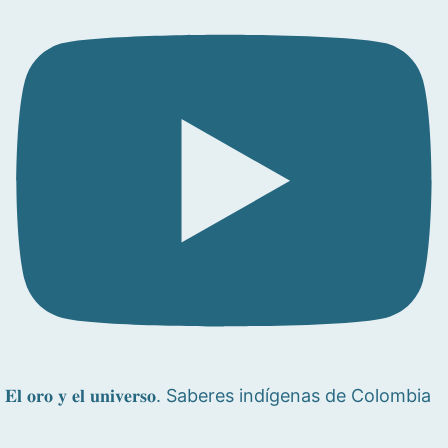
𝐄𝐥 𝐨𝐫𝐨 𝐲 𝐞𝐥 𝐮𝐧𝐢𝐯𝐞𝐫𝐬𝐨. Saberes indígenas de Colombia