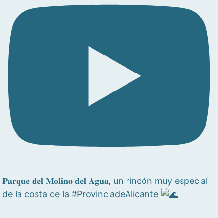
𝐏𝐚𝐫𝐪𝐮𝐞 𝐝𝐞𝐥 𝐌𝐨𝐥𝐢𝐧𝐨 𝐝𝐞𝐥 𝐀𝐠𝐮𝐚, un rincón muy especial
de la costa de la #ProvinciadeAlicante