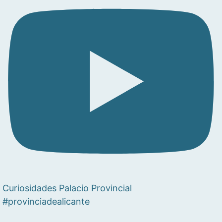
Curiosidades Palacio Provincial
#provinciadealicante