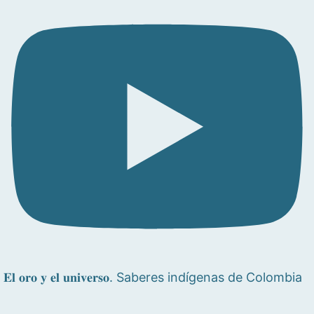
𝐄𝐥 𝐨𝐫𝐨 𝐲 𝐞𝐥 𝐮𝐧𝐢𝐯𝐞𝐫𝐬𝐨. Saberes indígenas de Colombia