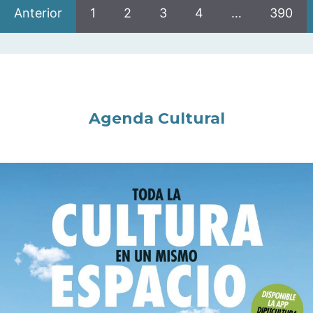
Anterior
1
2
3
4
…
390
Agenda Cultural