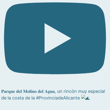
𝐏𝐚𝐫𝐪𝐮𝐞 𝐝𝐞𝐥 𝐌𝐨𝐥𝐢𝐧𝐨 𝐝𝐞𝐥 𝐀𝐠𝐮𝐚, un rincón muy especial
de la costa de la #ProvinciadeAlicante