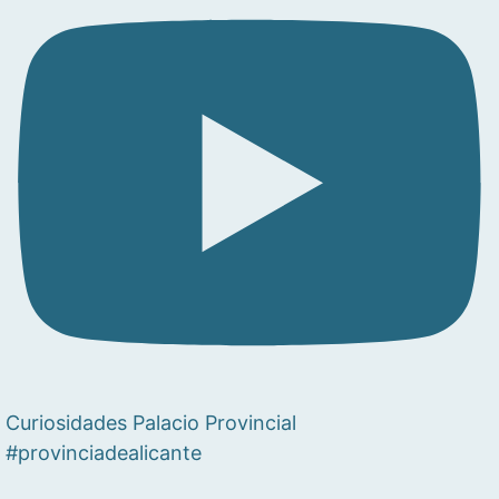
Curiosidades Palacio Provincial
#provinciadealicante