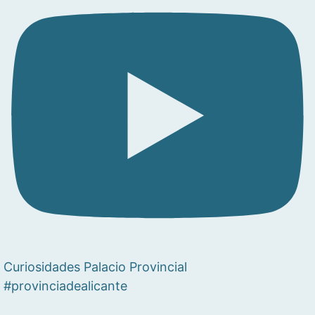
Curiosidades Palacio Provincial
#provinciadealicante