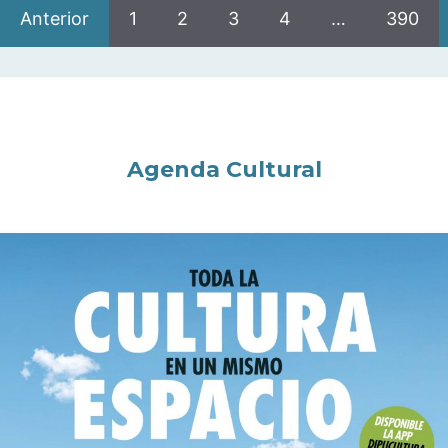
Anterior
1
2
3
4
…
390
Agenda Cultural