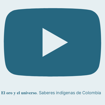
𝐄𝐥 𝐨𝐫𝐨 𝐲 𝐞𝐥 𝐮𝐧𝐢𝐯𝐞𝐫𝐬𝐨. Saberes indígenas de Colombia