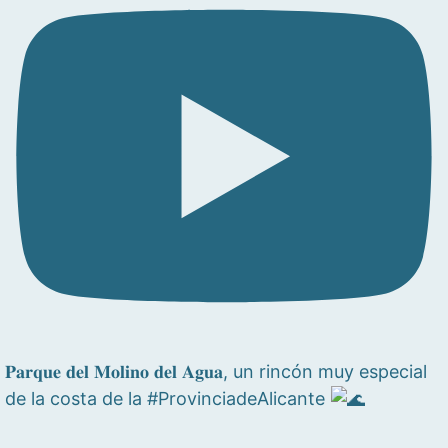
𝐏𝐚𝐫𝐪𝐮𝐞 𝐝𝐞𝐥 𝐌𝐨𝐥𝐢𝐧𝐨 𝐝𝐞𝐥 𝐀𝐠𝐮𝐚, un rincón muy especial
de la costa de la #ProvinciadeAlicante